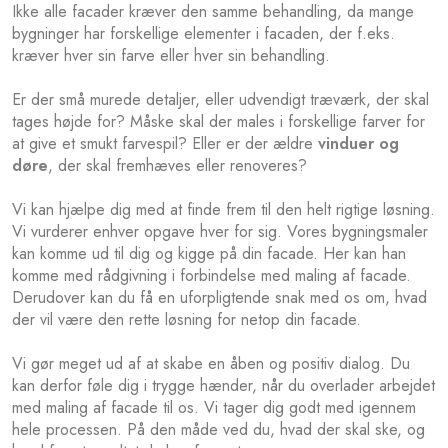
Ikke alle facader kræver den samme behandling, da mange
bygninger har forskellige elementer i facaden, der f.eks.
kræver hver sin farve eller hver sin behandling.
Er der små murede detaljer, eller udvendigt træværk, der skal
tages højde for? Måske skal der males i forskellige farver for
at give et smukt farvespil? Eller er der ældre
vinduer og
døre
, der skal fremhæves eller renoveres?
Vi kan hjælpe dig med at finde frem til den helt rigtige løsning.
Vi vurderer enhver opgave hver for sig. Vores bygningsmaler
kan komme ud til dig og kigge på din facade. Her kan han
komme med rådgivning i forbindelse med maling af facade.
Derudover kan du få en uforpligtende snak med os om, hvad
der vil være den rette løsning for netop din facade.
Vi gør meget ud af at skabe en åben og positiv dialog. Du
kan derfor føle dig i trygge hænder, når du overlader arbejdet
med maling af facade til os. Vi tager dig godt med igennem
hele processen. På den måde ved du, hvad der skal ske, og