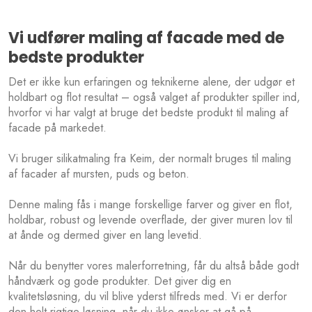
Vi udfører maling af facade med de
bedste produkter
Det er ikke kun erfaringen og teknikerne alene, der udgør et
holdbart og flot resultat – også valget af produkter spiller ind,
hvorfor vi har valgt at bruge det bedste produkt til maling af
facade på markedet.
Vi bruger silikatmaling fra Keim, der normalt bruges til maling
af facader af mursten, puds og beton.
Denne maling fås i mange forskellige farver og giver en flot,
holdbar, robust og levende overflade, der giver muren lov til
at ånde og dermed giver en lang levetid.
​Når du benytter vores malerforretning, får du altså både godt
håndværk og gode produkter. Det giver dig en
kvalitetsløsning, du vil blive yderst tilfreds med. Vi er derfor
den helt rigtige løsning, når du ikke ønsker at gå på