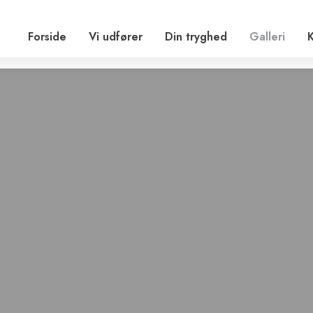
Forside
Vi udfører
Din tryghed
Galleri
K