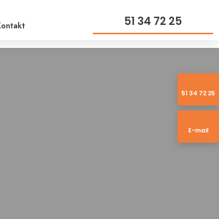
51 34 72 25
ontakt
51 34 72 25​
E-mail