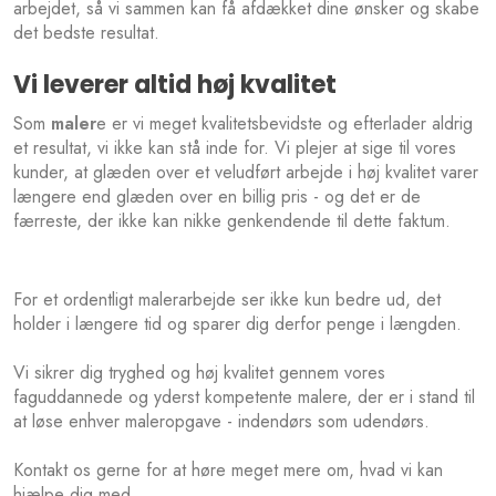
arbejdet, så vi sammen kan få afdækket dine ønsker og skabe
det bedste resultat.​​​
​Vi leverer altid høj kvalitet
Som
maler
e er vi meget kvalitetsbevidste og efterlader aldrig
et resultat, vi ikke kan stå inde for. Vi plejer at sige til vores
kunder, at glæden over et veludført arbejde i høj kvalitet varer
længere end glæden over en billig pris - og det er de
færreste, der ikke kan nikke genkendende til dette faktum.
For et ordentligt malerarbejde ser ikke kun bedre ud, det
holder i længere tid og sparer dig derfor penge i længden.
Vi sikrer dig tryghed og høj kvalitet gennem vores
faguddannede og yderst kompetente malere, der er i stand til
at løse enhver maleropgave - indendørs som udendørs.​
Kontakt os gerne for at høre meget mere om, hvad vi kan
hjælpe dig med.