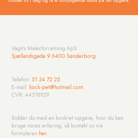
Kontakt os i dag og få et uforpligtende tilbud på din opgave.
Vagn's Malerforretning ApS
Sjællandsgade 9 6400 Sønderborg
Telefon:
51 34 72 25​
E-mail:
kock-pet@hotmail.com
CVR: ​44518929
​Sidder du med en konkret opgave, hvor du kan
bruge vores erfaring, så kontakt os via
formularen
her
.​​​