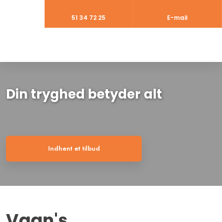
51 34 72 25​
E-mail
Din tryghed betyder alt
Indhent et tilbud
​Vagn's