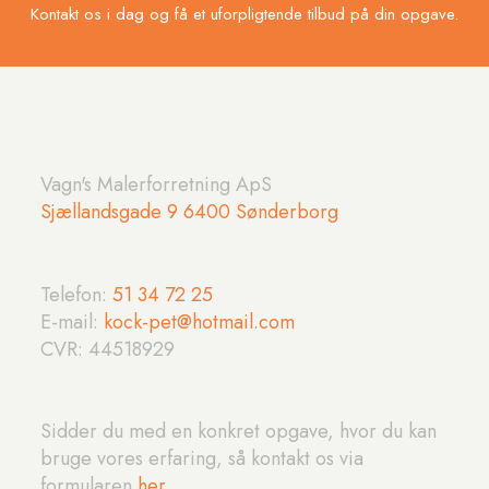
Kontakt os i dag og få et uforpligtende tilbud på din opgave.
Vagn's Malerforretning ApS
Sjællandsgade 9 6400 Sønderborg
Telefon:
51 34 72 25​
E-mail:
kock-pet@hotmail.com
CVR: ​44518929
​Sidder du med en konkret opgave, hvor du kan
bruge vores erfaring, så kontakt os via
formularen
her
.​​​